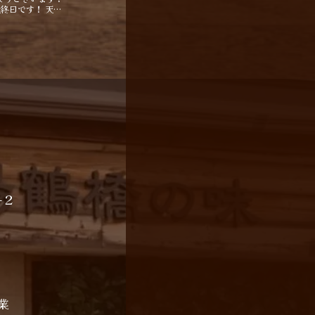
最終日です！ 天…
−２
業