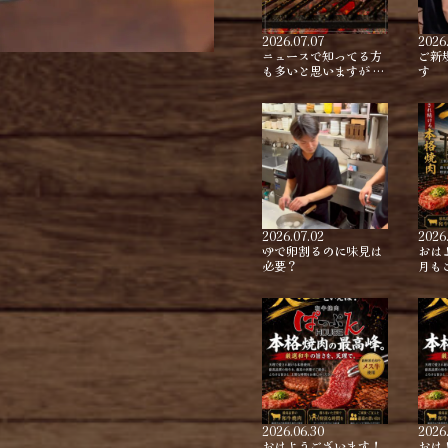
2026.07.07
2026
ニュースで知ってる方
ご新
も多いと思いますが …
す
2026.07.02
2026
ゆで卵割るのに味見は
おは
必要？
月も
2026.06.30
2026
おはようございます！
おは