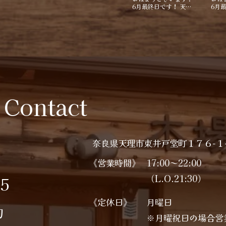
6月最終日です！ 天…
6月
Contact
奈良県天理市東井戸堂町１７６−１
《営業時間》
17:00～22:00
（L.O.21:30）
35
《定休日》
月曜日
約
※月曜祝日の場合営