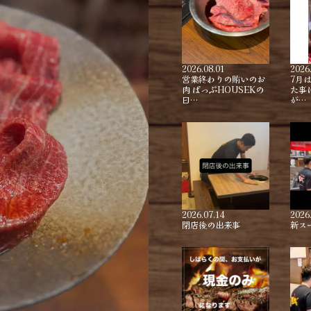
2026.08.01
2026
営業終わりの賄いのお
7月
肉 ぱっぷHOUSEKの
た事
日…
が…
2026.07.14
2026
閉店後の出来事
新ス