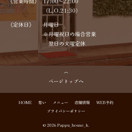
《営業時間》
17:00～22:00
（L.O.21:30）
《定休日》
月曜日
※月曜祝日の場合営業
翌日の火曜定休
ページトップへ
HOME
想い
メニュー
店舗情報
WEB予約
プライバシーポリシー
© 2026 Pappu_house_k.