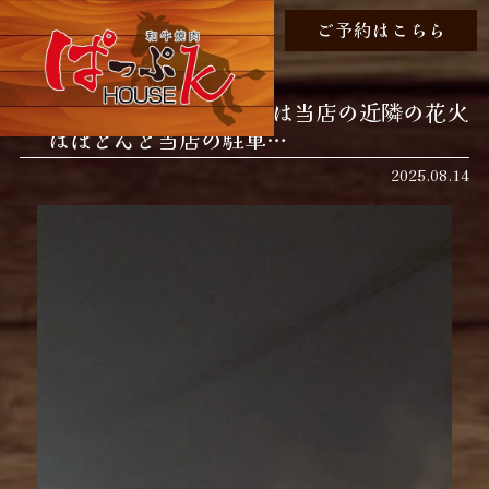
ご予約はこちら
夏の風物詩の花火！ 実は当店の近隣の花火
はほとんど当店の駐車…
2025.08.14
動
画
プ
レ
ー
ヤ
ー